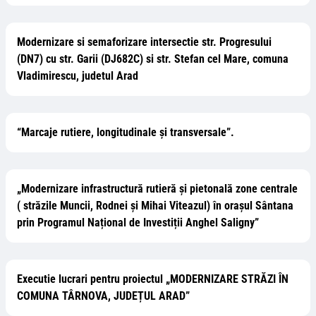
Modernizare si semaforizare intersectie str. Progresului
(DN7) cu str. Garii (DJ682C) si str. Stefan cel Mare, comuna
Vladimirescu, judetul Arad
“Marcaje rutiere, longitudinale şi transversale”.
„Modernizare infrastructură rutieră și pietonală zone centrale
( străzile Muncii, Rodnei și Mihai Viteazul) în orașul Sântana
prin Programul Național de Investiții Anghel Saligny”
Executie lucrari pentru proiectul „MODERNIZARE STRĂZI ÎN
COMUNA TÂRNOVA, JUDEȚUL ARAD”