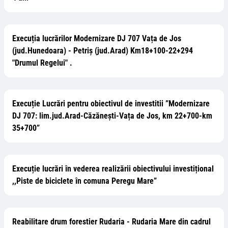
Execuția lucrărilor Modernizare DJ 707 Vața de Jos
(jud.Hunedoara) - Petriș (jud.Arad) Km18+100-22+294
"Drumul Regelui" .
Execuție Lucrări pentru obiectivul de investitii ”Modernizare
DJ 707: lim.jud.Arad-Căzănești-Vața de Jos, km 22+700-km
35+700”
Execuție lucrări în vederea realizării obiectivului investițional
,,Piste de biciclete în comuna Peregu Mare”
Reabilitare drum forestier Rudaria - Rudaria Mare din cadrul