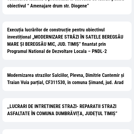
obiectivul “ Amenajare drum str. Diogene”
Execuția lucrărilor de construcție pentru obiectivul
investițional „MODERNIZARE STRĂZI ÎN SATELE BEREGSĂU
MARE ȘI BEREGSĂU MIC, JUD. TIMIȘ” finantat prin
Programul National de Dezvoltare Locala – PNDL-2
Modernizarea strazilor Salciilor, Plevna, Dimitrie Cantemir și
Traian Vuia parțial, CF311530, în comuna Șimand, jud. Arad
,,LUCRARI DE INTRETINERE STRAZI- REPARATII STRAZI
ASFALTATE ÎN COMUNA DUMBRĂVIȚA, JUDEȚUL TIMIȘ”