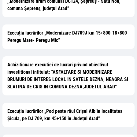
,,Modernizare drum comunal DC124, Şepreuş - Satu Nou,
comuna Şepreuș, judeţul Arad”
Execuția lucrărilor „Modernizare DJ709J km 15+800-18+800
Peregu Mare- Peregu Mic”
Achizitionare executiei de lucrari privind obiectivul
investitional intitulat: “ASFALTARE SI MODERNIZARE
DRUMURI DE INTERES LOCAL IN SATELE DEZNA, NEAGRA SI
SLATINA DE CRIS IN COMUNA DEZNA,JUDETUL ARAD”
Execuția lucrărilor „Pod peste râul Crișul Alb în localitatea
Șicula, pe DJ 709, km 45+150 în Județul Arad”