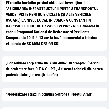
EExecuția lucrărilor privind obiectivul investițional
”ASIGURAREA INFRASTRUCTURII PENTRU TRANSPORTUL
VERDE -PISTE PENTRU BICICLETE (ȘI ALTE VEHICULE
UȘOARE) LA NIVEL LOCAL IN COMUNA CONSTANTIN
DAICOVICIU, JUDEȚUL CARAȘ SEVERIN” - REST finanțat în
cadrul Programul National de Redresare si Rezilienta -
Componenta 10 I1.4-13 are la bază documentația tehnica
elaborata de SC MGM DESIGN SRL.
„Consolidare corp drum DN 7 km 408+130 dreapta” (Servicii
de proiectare faza D.T.A.C., P.T., Asistență tehnică din partea
proiectantului și execuție lucrări)
“Modernizare străzi în comuna Șofronea, județul Arad”