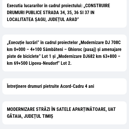
Executia lucararilor în cadrul proiectului: „CONSTRUIRE
DRUMURI PUBLICE STRADA 34, 35, 36 SI 37 IN
LOCALITATEA ȘAGU, JUDEȚUL ARAD”
„Execuție lucrări” în cadrul proiectelor „Modernizare DJ 708C
km 0+000 – 4+100 Sâmbăteni – Ghioroc (pasaj) și amenajare
piste de biciclete” Lot 1 și „Modernizare DJ682 km 63+800 –
km 69+500 Lipova-Neudorf” Lot 2.
Întreţinere drumuri pietruite Acord-Cadru 4 ani
MODERNIZARE STRĂZI ÎN SATELE APARȚINĂTOARE, UAT
GĂTAIA, JUDEȚUL TIMIȘ