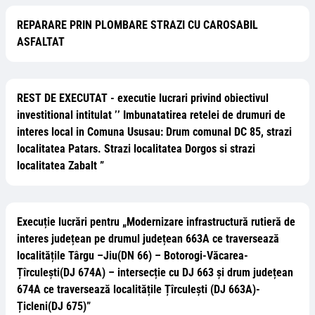
REPARARE PRIN PLOMBARE STRAZI CU CAROSABIL
ASFALTAT
REST DE EXECUTAT - executie lucrari privind obiectivul
investitional intitulat ’’ Imbunatatirea retelei de drumuri de
interes local in Comuna Ususau: Drum comunal DC 85, strazi
localitatea Patars. Strazi localitatea Dorgos si strazi
localitatea Zabalt ”
Execuție lucrări pentru „Modernizare infrastructură rutieră de
interes județean pe drumul județean 663A ce traversează
localitățile Târgu –Jiu(DN 66) – Botorogi-Văcarea-
Țîrculești(DJ 674A) – intersecție cu DJ 663 și drum județean
674A ce traversează localitățile Țîrculești (DJ 663A)-
Țicleni(DJ 675)”