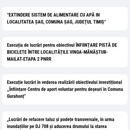
“EXTINDERE SISTEM DE ALIMENTARE CU APĂ IN
LOCALITATEA ȘAG, COMUNA ȘAG, JUDEȚUL TIMIȘ“
Execuția de lucrări pentru obiectivul ÎNFIINȚARE PISTĂ DE
BICICLETE ÎNTRE LOCALITĂȚILE VINGA-MĂNĂȘTUR-
MAILAT-ETAPA 2 PNRR
Execuție lucrări în vederea realizării obiectivului investițional
,,Înființare Centru de aport voluntar pentru deșeuri în Comuna
Gurahonț”
„Lucrări de refacere taluz și podețe transversale, în urma
inundațiilor pe DJ 708 și aducerea drumului la starea