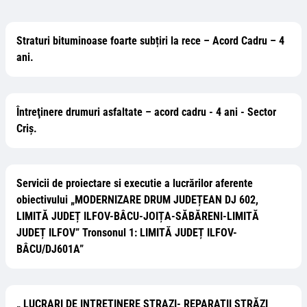
Straturi bituminoase foarte subțiri la rece – Acord Cadru – 4
ani.
Întreţinere drumuri asfaltate – acord cadru - 4 ani - Sector
Criș.
Servicii de proiectare si executie a lucrărilor aferente
obiectivului „MODERNIZARE DRUM JUDEȚEAN DJ 602,
LIMITĂ JUDEȚ ILFOV-BÂCU-JOIȚA-SĂBĂRENI-LIMITĂ
JUDEȚ ILFOV” Tronsonul 1: LIMITĂ JUDEȚ ILFOV-
BÂCU/DJ601A”
„ LUCRARI DE INTRETINERE STRAZI- REPARATII STRĂZI