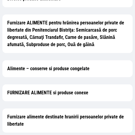
Furnizare ALIMENTE pentru hrănirea persoanelor private de
libertate din Penitenciarul Bistriţa: Semicarcasǎ de porc
degresatǎ, Cȃrnaţi Trandafir, Carne de pasǎre, Slǎninǎ
afumatǎ, Subproduse de porc, Ouǎ de gǎinǎ
Alimente – conserve si produse congelate
FURNIZARE ALIMENTE si produse conexe
Furnizare alimente destinate hranirii persoanelor private de
libertate