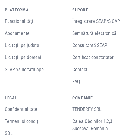
PLATFORMĂ
SUPORT
Funcționalități
Înregistrare SEAP/SICAP
Abonamente
Semnătură electronică
Licitații pe județe
Consultanță SEAP
Licitații pe domenii
Certificat constatator
SEAP vs licitatii.app
Contact
FAQ
LEGAL
COMPANIE
Confidențialitate
TENDERFY SRL
Termeni și condiții
Calea Obcinilor 1,2,3
Suceava, România
SOL