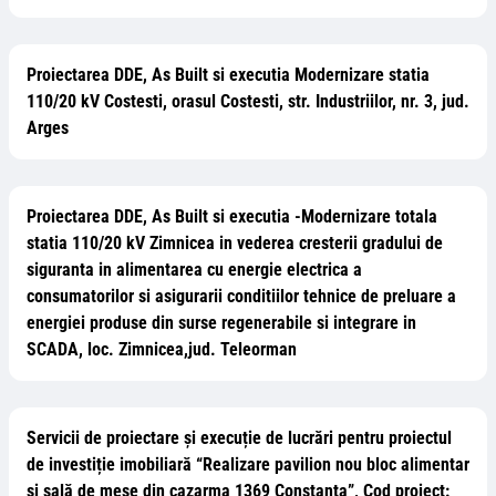
Proiectarea DDE, As Built si executia Modernizare statia
110/20 kV Costesti, orasul Costesti, str. Industriilor, nr. 3, jud.
Arges
Proiectarea DDE, As Built si executia -Modernizare totala
statia 110/20 kV Zimnicea in vederea cresterii gradului de
siguranta in alimentarea cu energie electrica a
consumatorilor si asigurarii conditiilor tehnice de preluare a
energiei produse din surse regenerabile si integrare in
SCADA, loc. Zimnicea,jud. Teleorman
Servicii de proiectare și execuție de lucrări pentru proiectul
de investiție imobiliară “Realizare pavilion nou bloc alimentar
și sală de mese din cazarma 1369 Constanța”, Cod proiect: