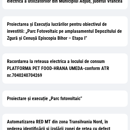
electrica a utilizatorilor din Municipiul Adjud, judetul Vrancea
Proiectarea și Execuția lucrărilor pentru obiectivul de
investitii: „Parc Fotovoltaic pe amplasamentul Depozitului de
Zgură și Cenușă Episcopia Bihor – Etapa I”
Racordarea la reteaua electrica a locului de consum
PLATFORMA PET FOOD-HRANA UMEDA-conform ATR
nr.7040240704269
Proiectare și execuție „Parc fotovoltaic”
Automatizarea RED MT din zona Transilvania Nord, ȋn
vederea identificǎrii și izolǎrii zonei de rețea cu defect