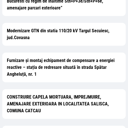
Bucuresti cu regim de inaltime Sth+P+3e/Sth+P+6e,
amenajare parcari exterioare”
Modernizare GTN din statia 110/20 kV Targul Secuiesc,
jud.Covasna
Furnizare și montaj echipament de compensare a energiei
reactive – stația de redresare situată în strada Spătar
Angheluță, nr. 1
CONSTRUIRE CAPELA MORTUARA, IMPREJMUIRE,
AMENAJARE EXTERIOARA IN LOCALITATEA SALISCA,
COMUNA CATCAU