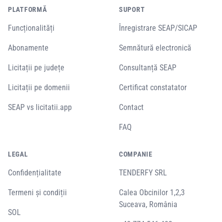
PLATFORMĂ
SUPORT
Funcționalități
Înregistrare SEAP/SICAP
Abonamente
Semnătură electronică
Licitații pe județe
Consultanță SEAP
Licitații pe domenii
Certificat constatator
SEAP vs licitatii.app
Contact
FAQ
LEGAL
COMPANIE
Confidențialitate
TENDERFY SRL
Termeni și condiții
Calea Obcinilor 1,2,3
Suceava, România
SOL