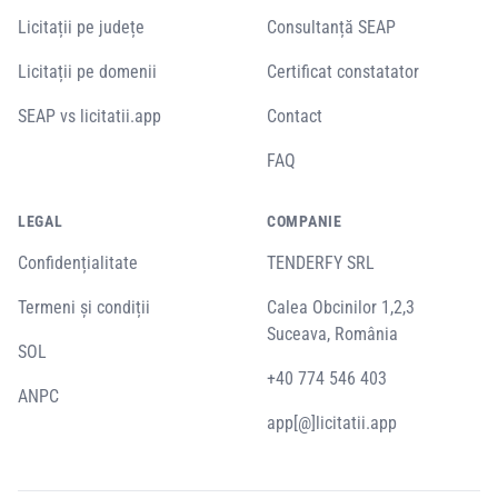
Licitații pe județe
Consultanță SEAP
Licitații pe domenii
Certificat constatator
SEAP vs licitatii.app
Contact
FAQ
LEGAL
COMPANIE
Confidențialitate
TENDERFY SRL
Termeni și condiții
Calea Obcinilor 1,2,3
Suceava, România
SOL
+40 774 546 403
ANPC
app[@]licitatii.app