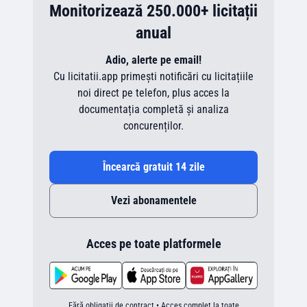
Monitorizează 250.000+ licitații
anual
Adio, alerte pe email!
Cu licitatii.app primești notificări cu licitațiile
noi direct pe telefon, plus acces la
documentația completă și analiza
concurenților.
Încearcă gratuit 14 zile
Vezi abonamentele
Acces pe toate platformele
Fără obligații de contract • Acces complet la toate