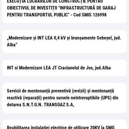
EXECUȚIA LUCRĂRILOR DE CONSTRUCȚIE PENTRU
OBIECTIVUL DE INVESTIȚII “INFRASTRUCTURĂ DE GARAJ
PENTRU TRANSPORTUL PUBLIC” - Cod SMIS 126998
„Modernizare și INT LEA 0,4 kV și branșamente Sebeșel, jud.
Alba”
INT si Modernizare LEA JT Craciunelul de Jos, jud.Alba
Servicii de mentenanță preventivă (revizii) și mentenanță
reactivă (reparații) pentru sursele neîntreruptibile (UPS) din
dotarea S.N.T.G.N. TRANSGAZ S.A,
Reabilitarea instalației electrice de utilizare 20KV la SMG