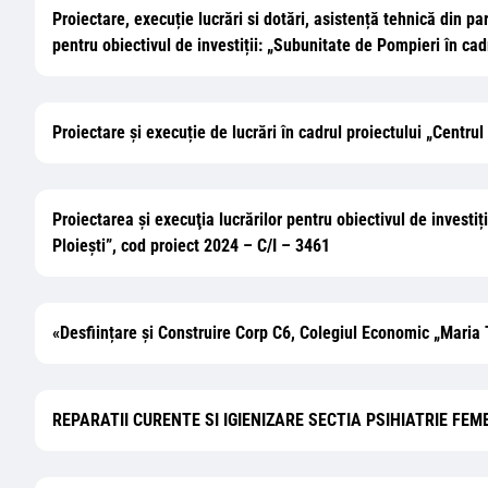
Proiectare, execuție lucrări si dotări, asistență tehnică din p
pentru obiectivul de investiții: „Subunitate de Pompieri în 
Proiectare și execuție de lucrări în cadrul proiectului „Centrul 
Proiectarea şi execuţia lucrărilor pentru obiectivul de investi
Ploiești”, cod proiect 2024 – C/I – 3461
«Desființare și Construire Corp C6, Colegiul Economic „Maria T
REPARATII CURENTE SI IGIENIZARE SECTIA PSIHIATRIE FEM