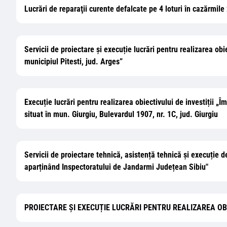
Lucrări de reparaţii curente defalcate pe 4 loturi în cazărmi
Servicii de proiectare și execuție lucrări pentru realizarea obi
municipiul Pitesti, jud. Arges”
Execuție lucrări pentru realizarea obiectivului de investiții „
situat în mun. Giurgiu, Bulevardul 1907, nr. 1C, jud. Giurgiu
Servicii de proiectare tehnică, asistență tehnică și execuție de
aparținând Inspectoratului de Jandarmi Județean Sibiu"
PROIECTARE ȘI EXECUȚIE LUCRĂRI PENTRU REALIZAREA OBI