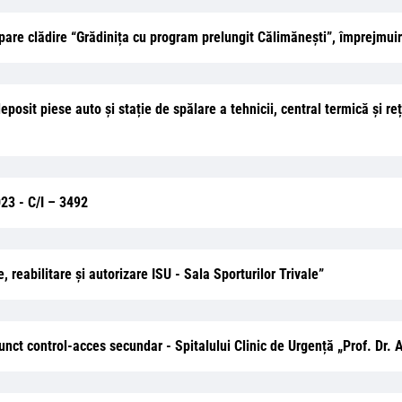
clădire “Grădinița cu program prelungit Călimănești”, împrejmuire 
deposit piese auto și stație de spălare a tehnicii, central termică și re
023 - C/I – 3492
, reabilitare şi autorizare ISU - Sala Sporturilor Trivale”
unct control-acces secundar - Spitalului Clinic de Urgență „Prof. Dr.