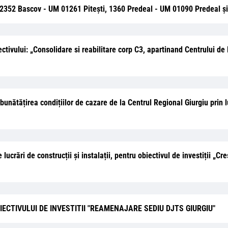
le 2352 Bascov - UM 01261 Pitești, 1360 Predeal - UM 01090 Predeal și
ectivului: „Consolidare si reabilitare corp C3, apartinand Centrului de 
Îmbunătățirea condițiilor de cazare de la Centrul Regional Giurgiu prin
 lucrări de construcții și instalații, pentru obiectivul de investiții „C
ECTIVULUI DE INVESTITII "REAMENAJARE SEDIU DJTS GIURGIU"