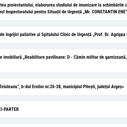
artea proiectantului, elaborarea studiului de imunizare la schimbările 
cadrul Inspectoratului pentru Situații de Urgență „Mr. CONSTANTIN ENE
de îngrijiri paliative al Spitalului Clinic de Urgență „Prof. Dr. Agrippa
ție imobiliară „Reabilitare pavilioane: D - Cămin militar de garnizoană
eiuleanu”, b-dul Eroilor nr.26-28, municipiul Pitești, județul Argeș»
EI-PARTER