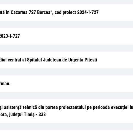
ură în Cazarma 727 Borcea”, cod proiect 2024-I-727
 2023-I-727
diul central al Spitalul Judetean de Urgenta Pitesti
orman.
i și asistență tehnică din partea proiectantului pe perioada execuției lu
oara, județul Timiș - 338