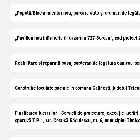
„Popotă/Bloc alimentar nou, parcare auto și drumuri de legăt
„Pavilion nou infirmerie în cazarma 727 Borcea”, cod proiect
Reabilitare si reparatii pasaj subteran de legatura canivou-se
Construire locuinte sociale in comuna Calinesti, judetul Tele
Finalizarea lucrarilor - Servicii de proiectare, execuție lucrăr
sportivă TIP 1, str. Costică Rădulescu, nr. 6, municipiul Timiș