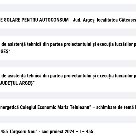
RSE SOLARE PENTRU AUTOCONSUM - Jud. Argeș, localitatea Căteasca, 
ii de asistență tehnică din partea proiectantului și execuția lucrăr
RGEŞ“
ii de asistență tehnică din partea proiectantului și execuția lucrăr
 JUDEȚUL ARGEȘ“
e energetică Colegiul Economic Maria Teiuleanu” – schimbare de temă în
 455 Târgșoru Nou” - cod proiect 2024 – I – 455