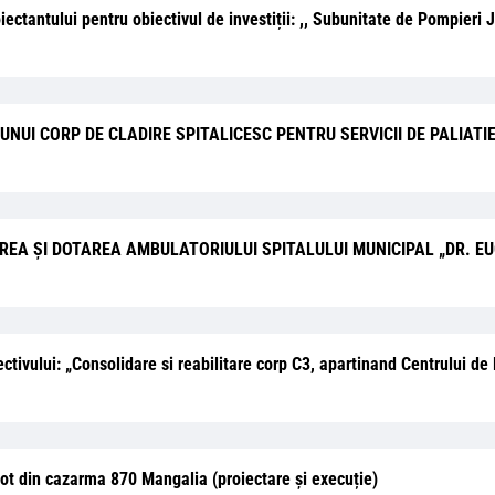
oiectantului pentru obiectivul de investiții: ,, Subunitate de Pompieri 
EA UNUI CORP DE CLADIRE SPITALICESC PENTRU SERVICII DE PALIATI
 EXTINDEREA ȘI DOTAREA AMBULATORIULUI SPITALULUI MUNICIPAL „D
ectivului: „Consolidare si reabilitare corp C3, apartinand Centrului de 
not din cazarma 870 Mangalia (proiectare și execuție)