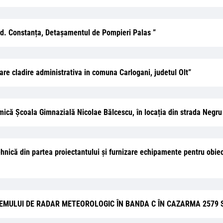
jud. Constanța, Detașamentul de Pompieri Palas ”
zare cladire administrativa in comuna Carlogani, judetul Olt”
termică Școala Gimnazială Nicolae Bălcescu, în locația din strada Negr
 tehnică din partea proiectantului și furnizare echipamente pentru obi
MULUI DE RADAR METEOROLOGIC ÎN BANDA C ÎN CAZARMA 2579 SCH