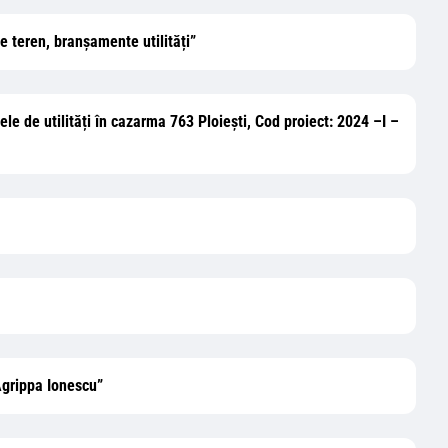
teren, branșamente utilități”
țele de utilități în cazarma 763 Ploiești, Cod proiect: 2024 –I –
 Agrippa Ionescu”