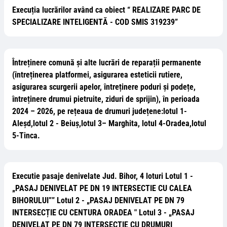
Execuția lucrărilor având ca obiect “ REALIZARE PARC DE
SPECIALIZARE INTELIGENTĂ - COD SMIS 319239”
Întreținere comună și alte lucrări de reparații permanente
(întreținerea platformei, asigurarea esteticii rutiere,
asigurarea scurgerii apelor, întreținere poduri și podețe,
întreținere drumui pietruite, ziduri de sprijin), în perioada
2024 – 2026, pe rețeaua de drumuri județene:lotul 1-
Aleșd,lotul 2 - Beiuș,lotul 3– Marghita, lotul 4-Oradea,lotul
5-Tinca.
Executie pasaje denivelate Jud. Bihor, 4 loturi Lotul 1 -
„PASAJ DENIVELAT PE DN 19 INTERSECTIE CU CALEA
BIHORULUI”” Lotul 2 - „PASAJ DENIVELAT PE DN 79
INTERSECȚIE CU CENTURA ORADEA " Lotul 3 - „PASAJ
DENIVELAT PE DN 79 INTERSECTIE CU DRUMURI