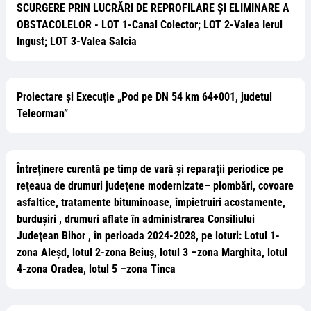
SCURGERE PRIN LUCRĂRI DE REPROFILARE ȘI ELIMINARE A
OBSTACOLELOR - LOT 1-Canal Colector; LOT 2-Valea Ierul
Ingust; LOT 3-Valea Salcia
Proiectare și Execuție „Pod pe DN 54 km 64+001, judetul
Teleorman”
Întreţinere curentă pe timp de vară şi reparaţii periodice pe
reţeaua de drumuri judeţene modernizate– plombări, covoare
asfaltice, tratamente bituminoase, împietruiri acostamente,
burduşiri , drumuri aflate în administrarea Consiliului
Judeţean Bihor , în perioada 2024-2028, pe loturi: Lotul 1-
zona Aleșd, lotul 2-zona Beiuș, lotul 3 –zona Marghita, lotul
4-zona Oradea, lotul 5 –zona Tinca