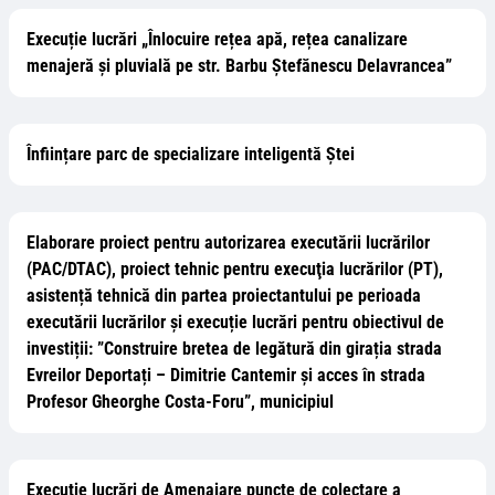
Execuție lucrări „Înlocuire rețea apă, rețea canalizare
menajeră și pluvială pe str. Barbu Ștefănescu Delavrancea”
Înființare parc de specializare inteligentă Ștei
Elaborare proiect pentru autorizarea executării lucrărilor
(PAC/DTAC), proiect tehnic pentru execuţia lucrărilor (PT),
asistență tehnică din partea proiectantului pe perioada
executării lucrărilor și execuție lucrări pentru obiectivul de
investiții: ”Construire bretea de legătură din girația strada
Evreilor Deportați – Dimitrie Cantemir și acces în strada
Profesor Gheorghe Costa-Foru”, municipiul
Execuție lucrări de Amenajare puncte de colectare a