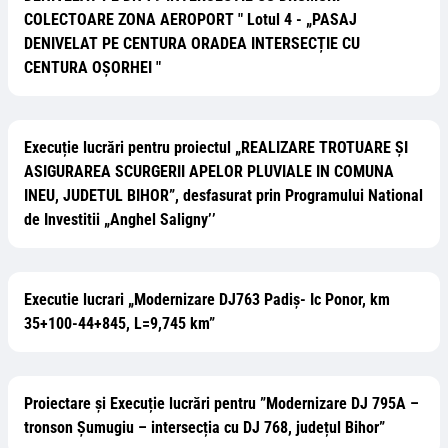
COLECTOARE ZONA AEROPORT " Lotul 4 - „PASAJ
DENIVELAT PE CENTURA ORADEA INTERSECȚIE CU
CENTURA OȘORHEI "
Execuție lucrări pentru proiectul „REALIZARE TROTUARE ȘI
ASIGURAREA SCURGERII APELOR PLUVIALE IN COMUNA
INEU, JUDETUL BIHOR”, desfasurat prin Programului National
de Investitii „Anghel Saligny’’
Executie lucrari „Modernizare DJ763 Padiș- Ic Ponor, km
35+100-44+845, L=9,745 km”
Proiectare și Execuție lucrări pentru ”Modernizare DJ 795A –
tronson Șumugiu – intersecția cu DJ 768, județul Bihor”