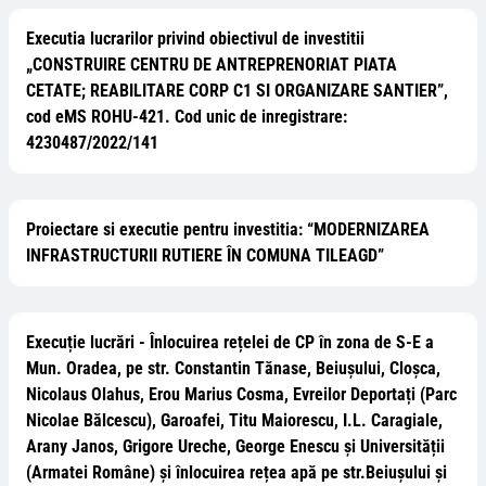
Executia lucrarilor privind obiectivul de investitii
„CONSTRUIRE CENTRU DE ANTREPRENORIAT PIATA
CETATE; REABILITARE CORP C1 SI ORGANIZARE SANTIER”,
cod eMS ROHU-421. Cod unic de inregistrare:
4230487/2022/141
Proiectare si executie pentru investitia: “MODERNIZAREA
INFRASTRUCTURII RUTIERE ÎN COMUNA TILEAGD”
Execuție lucrări - Înlocuirea rețelei de CP în zona de S-E a
Mun. Oradea, pe str. Constantin Tănase, Beiușului, Cloșca,
Nicolaus Olahus, Erou Marius Cosma, Evreilor Deportați (Parc
Nicolae Bălcescu), Garoafei, Titu Maiorescu, I.L. Caragiale,
Arany Janos, Grigore Ureche, George Enescu și Universității
(Armatei Române) și înlocuirea rețea apă pe str.Beiușului și