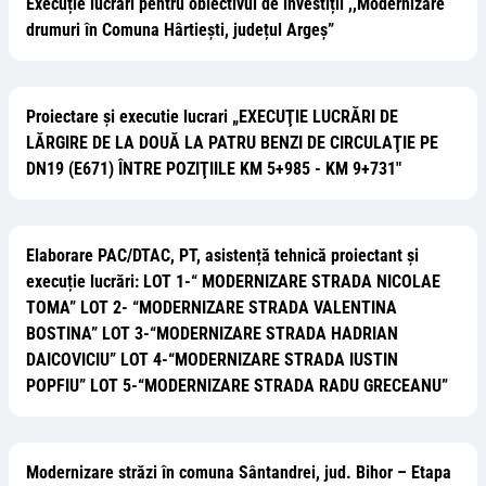
Execuție lucrări pentru obiectivul de investiții ,,Modernizare
drumuri în Comuna Hârtiești, județul Argeș”
Proiectare și executie lucrari „EXECUŢIE LUCRĂRI DE
LĂRGIRE DE LA DOUĂ LA PATRU BENZI DE CIRCULAŢIE PE
DN19 (E671) ÎNTRE POZIŢIILE KM 5+985 - KM 9+731"
Elaborare PAC/DTAC, PT, asistență tehnică proiectant și
execuție lucrări: LOT 1-“ MODERNIZARE STRADA NICOLAE
TOMA” LOT 2- “MODERNIZARE STRADA VALENTINA
BOSTINA” LOT 3-“MODERNIZARE STRADA HADRIAN
DAICOVICIU” LOT 4-“MODERNIZARE STRADA IUSTIN
POPFIU” LOT 5-“MODERNIZARE STRADA RADU GRECEANU”
Modernizare străzi în comuna Sântandrei, jud. Bihor – Etapa