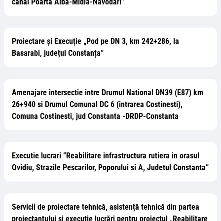
canal Poarta Alba-Midia-Navodari”
Proiectare și Execuție „Pod pe DN 3, km 242+286, la
Basarabi, județul Constanța”
Amenajare intersectie intre Drumul National DN39 (E87) km
26+940 si Drumul Comunal DC 6 (intrarea Costinesti),
Comuna Costinesti, jud Constanta -DRDP-Constanta
Executie lucrari ”Reabilitare infrastructura rutiera in orasul
Ovidiu, Strazile Pescarilor, Poporului si A, Judetul Constanta”
Servicii de proiectare tehnică, asistență tehnică din partea
proiectantului și execuție lucrări pentru proiectul „Reabilitare