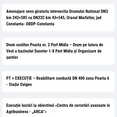
Amenajare sens giratoriu intersectia Drumului National DN3
km 242+585 cu DN22C km 43+545, Orasul Murfatlar, jud
Constanta- DRDP-Constanta
Drum ocolitor Poarta nr. 2 Port Midia – Drum pe latura de
Vest a bazinului Danelor 1-8 Port Midia și Organizare de
șantier
PT + EXECUȚIE – Reabilitare conductă DN 400 zona Poarta 6
- Stație Oxigen
Execuție lucrări la obiectivul «Centru de cercetări avansate în
Agribusiness - „ARCA“»