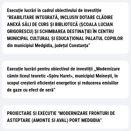
Execuție lucrări în cadrul obiectivului de investiție
“REABILITARE INTEGRATĂ, INCLUSIV DOTARE CLĂDIRE
ANEXĂ SĂLI DE CURS ȘI BIBLIOTECĂ (ȘCOALA LUCIAN
GRIGORESCU) ȘI SCHIMBAREA DESTINAȚIEI ÎN CENTRU
MUNICIPAL CULTURAL ȘI EDUCAȚIONAL PALATUL COPIILOR
din municipiul Medgidia, județul Constanța”
Execuție lucrări pentru obiectivul de investiții ,,Modernizare
cămin liceul teoretic «Spiru Haret», municipiul Moinești, în
scopul creșterii eficienței energetice și reducerea emisiilor
de gaze cu efect de seră”
PROIECTARE SI EXECUTIE “MODERNIZARE FRONTURI DE
ASTEPTARE (AMONTE SI AVAL) PORT MEDGIDIA”