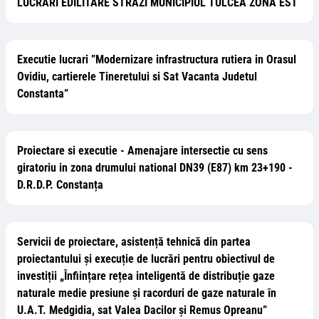
LUCRĂRI EDILITARE STRĂZI MUNICIPIUL TULCEA ZONA EST
Executie lucrari ”Modernizare infrastructura rutiera in Orasul
Ovidiu, cartierele Tineretului si Sat Vacanta Judetul
Constanta”
Proiectare si executie - Amenajare intersectie cu sens
giratoriu in zona drumului national DN39 (E87) km 23+190 -
D.R.D.P. Constanța
Servicii de proiectare, asistență tehnică din partea
proiectantului și execuție de lucrări pentru obiectivul de
investiții „Înființare rețea inteligentă de distribuție gaze
naturale medie presiune și racorduri de gaze naturale în
U.A.T. Medgidia, sat Valea Dacilor și Remus Opreanu”