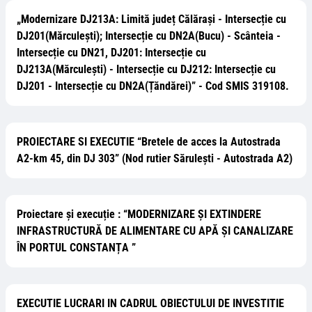
„Modernizare DJ213A: Limită județ Călărași - Intersecție cu
DJ201(Mărculești); Intersecție cu DN2A(Bucu) - Scânteia -
Intersecție cu DN21, DJ201: Intersecție cu
DJ213A(Mărculești) - Intersecție cu DJ212: Intersecție cu
DJ201 - Intersecție cu DN2A(Țăndărei)” - Cod SMIS 319108.
PROIECTARE SI EXECUTIE “Bretele de acces la Autostrada
A2-km 45, din DJ 303” (Nod rutier Sărulești - Autostrada A2)
Proiectare și execuție : “MODERNIZARE ȘI EXTINDERE
INFRASTRUCTURĂ DE ALIMENTARE CU APĂ ȘI CANALIZARE
ÎN PORTUL CONSTANȚA ”
EXECUTIE LUCRARI IN CADRUL OBIECTULUI DE INVESTITIE