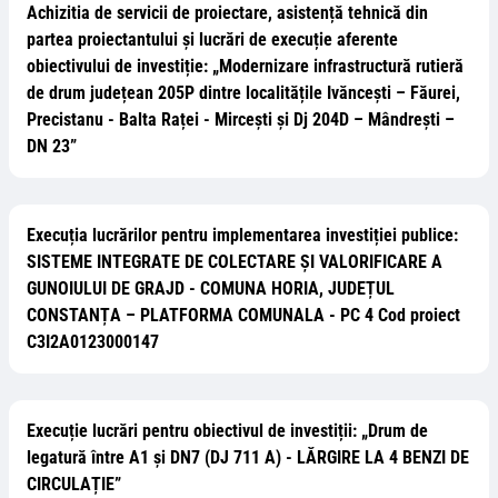
Achizitia de servicii de proiectare, asistență tehnică din
partea proiectantului și lucrări de execuție aferente
obiectivului de investiție: „Modernizare infrastructură rutieră
de drum județean 205P dintre localitățile Ivăncești – Făurei,
Precistanu - Balta Raței - Mircești și Dj 204D – Mândrești –
DN 23”
Execuția lucrărilor pentru implementarea investiției publice:
SISTEME INTEGRATE DE COLECTARE ȘI VALORIFICARE A
GUNOIULUI DE GRAJD - COMUNA HORIA, JUDEȚUL
CONSTANȚA – PLATFORMA COMUNALA - PC 4 Cod proiect
C3I2A0123000147
Execuție lucrări pentru obiectivul de investiții: „Drum de
legatură între A1 și DN7 (DJ 711 A) - LĂRGIRE LA 4 BENZI DE
CIRCULAȚIE”