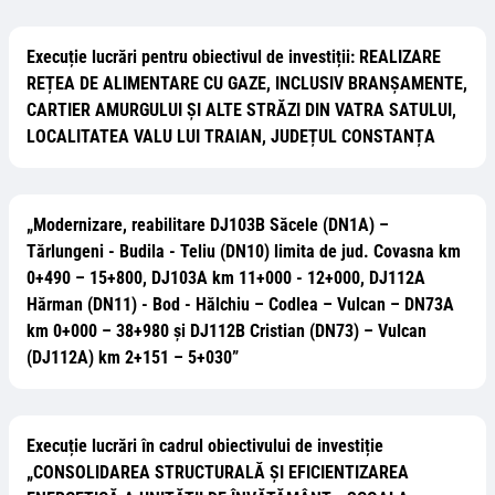
Execuție lucrări pentru obiectivul de investiții: REALIZARE
REȚEA DE ALIMENTARE CU GAZE, INCLUSIV BRANȘAMENTE,
CARTIER AMURGULUI ȘI ALTE STRĂZI DIN VATRA SATULUI,
LOCALITATEA VALU LUI TRAIAN, JUDEȚUL CONSTANȚA
„Modernizare, reabilitare DJ103B Săcele (DN1A) –
Tărlungeni - Budila - Teliu (DN10) limita de jud. Covasna km
0+490 – 15+800, DJ103A km 11+000 - 12+000, DJ112A
Hărman (DN11) - Bod - Hălchiu – Codlea – Vulcan – DN73A
km 0+000 – 38+980 și DJ112B Cristian (DN73) – Vulcan
(DJ112A) km 2+151 – 5+030”
Execuție lucrări în cadrul obiectivului de investiție
„CONSOLIDAREA STRUCTURALĂ ȘI EFICIENTIZAREA