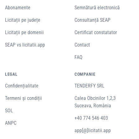
Abonamente
Semnătură electronică
Licitații pe județe
Consultanță SEAP
Licitații pe domenii
Certificat constatator
SEAP vs licitatii.app
Contact
FAQ
LEGAL
COMPANIE
Confidențialitate
TENDERFY SRL
Termeni și condiții
Calea Obcinilor 1,2,3
Suceava, România
SOL
+40 774 546 403
ANPC
app[@]licitatii.app