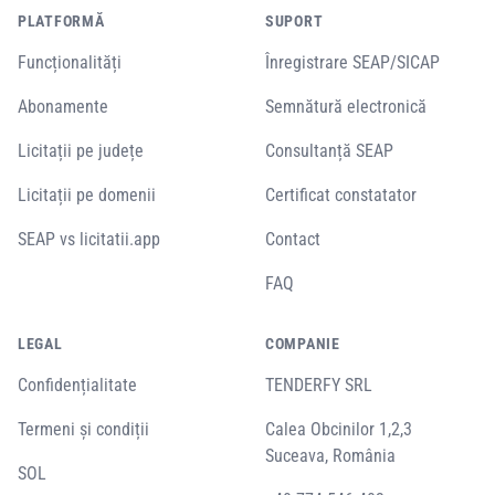
PLATFORMĂ
SUPORT
Funcționalități
Înregistrare SEAP/SICAP
Abonamente
Semnătură electronică
Licitații pe județe
Consultanță SEAP
Licitații pe domenii
Certificat constatator
SEAP vs licitatii.app
Contact
FAQ
LEGAL
COMPANIE
Confidențialitate
TENDERFY SRL
Termeni și condiții
Calea Obcinilor 1,2,3
Suceava, România
SOL