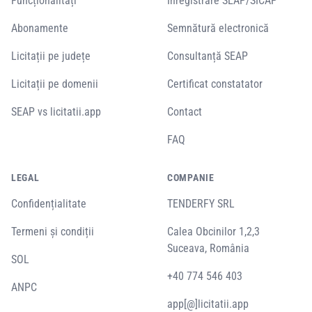
Funcționalități
Înregistrare SEAP/SICAP
Abonamente
Semnătură electronică
Licitații pe județe
Consultanță SEAP
Licitații pe domenii
Certificat constatator
SEAP vs licitatii.app
Contact
FAQ
LEGAL
COMPANIE
Confidențialitate
TENDERFY SRL
Termeni și condiții
Calea Obcinilor 1,2,3
Suceava, România
SOL
+40 774 546 403
ANPC
app[@]licitatii.app