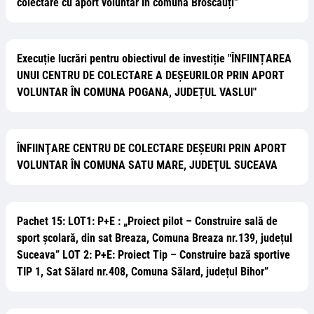
colectare cu aport voluntar în comuna Broscăuți”
Execuție lucrări pentru obiectivul de investiție "ÎNFIINȚAREA
UNUI CENTRU DE COLECTARE A DEȘEURILOR PRIN APORT
VOLUNTAR ÎN COMUNA POGANA, JUDEȚUL VASLUI"
ÎNFIINŢARE CENTRU DE COLECTARE DEŞEURI PRIN APORT
VOLUNTAR ÎN COMUNA SATU MARE, JUDEŢUL SUCEAVA
Pachet 15: LOT1: P+E : „Proiect pilot – Construire sală de
sport școlară, din sat Breaza, Comuna Breaza nr.139, județul
Suceava” LOT 2: P+E: Proiect Tip – Construire bază sportive
TIP 1, Sat Sălard nr.408, Comuna Sălard, județul Bihor”