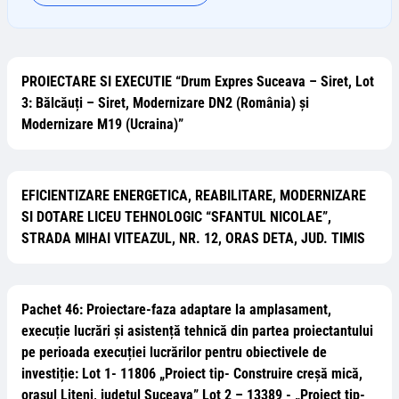
PROIECTARE SI EXECUTIE “Drum Expres Suceava – Siret, Lot
3: Bălcăuți – Siret, Modernizare DN2 (România) și
Modernizare M19 (Ucraina)”
EFICIENTIZARE ENERGETICA, REABILITARE, MODERNIZARE
SI DOTARE LICEU TEHNOLOGIC “SFANTUL NICOLAE”,
STRADA MIHAI VITEAZUL, NR. 12, ORAS DETA, JUD. TIMIS
Pachet 46: Proiectare-faza adaptare la amplasament,
execuție lucrări și asistență tehnică din partea proiectantului
pe perioada execuției lucrărilor pentru obiectivele de
investiție: Lot 1- 11806 „Proiect tip- Construire creșă mică,
orașul Liteni, județul Suceava” Lot 2 – 13389 - „Proiect tip-