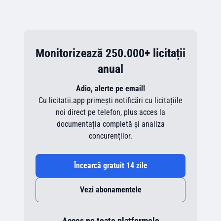
Monitorizează 250.000+ licitații
anual
Adio, alerte pe email!
Cu licitatii.app primești notificări cu licitațiile
noi direct pe telefon, plus acces la
documentația completă și analiza
concurenților.
Încearcă gratuit 14 zile
Vezi abonamentele
Acces pe toate platformele