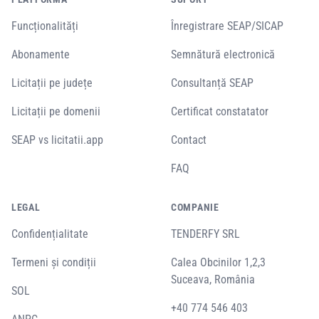
Funcționalități
Înregistrare SEAP/SICAP
Abonamente
Semnătură electronică
Licitații pe județe
Consultanță SEAP
Licitații pe domenii
Certificat constatator
SEAP vs licitatii.app
Contact
FAQ
LEGAL
COMPANIE
Confidențialitate
TENDERFY SRL
Termeni și condiții
Calea Obcinilor 1,2,3
Suceava, România
SOL
+40 774 546 403