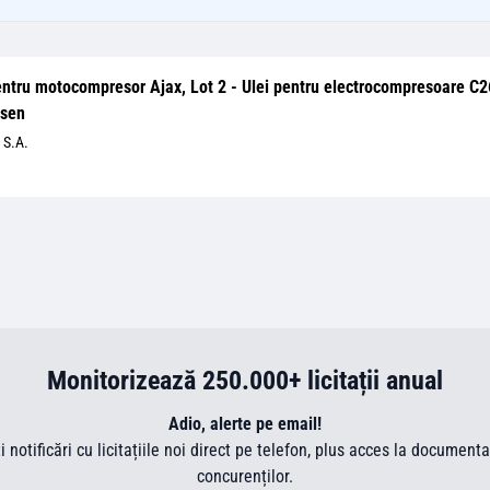
pentru motocompresor Ajax, Lot 2 - Ulei pentru electrocompresoare C2
ssen
S.A.
Monitorizează 250.000+ licitații anual
Adio, alerte pe email!
ti notificări cu licitațiile noi direct pe telefon, plus acces la document
concurenților.