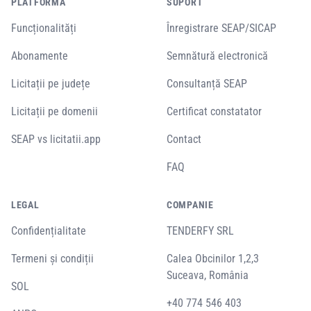
PLATFORMĂ
SUPORT
Funcționalități
Înregistrare SEAP/SICAP
Abonamente
Semnătură electronică
Licitații pe județe
Consultanță SEAP
Licitații pe domenii
Certificat constatator
SEAP vs licitatii.app
Contact
FAQ
LEGAL
COMPANIE
Confidențialitate
TENDERFY SRL
Termeni și condiții
Calea Obcinilor 1,2,3
Suceava, România
SOL
+40 774 546 403