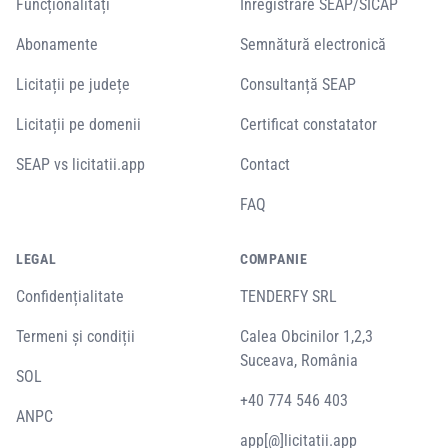
Funcționalități
Înregistrare SEAP/SICAP
Abonamente
Semnătură electronică
Licitații pe județe
Consultanță SEAP
Licitații pe domenii
Certificat constatator
SEAP vs licitatii.app
Contact
FAQ
LEGAL
COMPANIE
Confidențialitate
TENDERFY SRL
Termeni și condiții
Calea Obcinilor 1,2,3
Suceava, România
SOL
+40 774 546 403
ANPC
app[@]licitatii.app