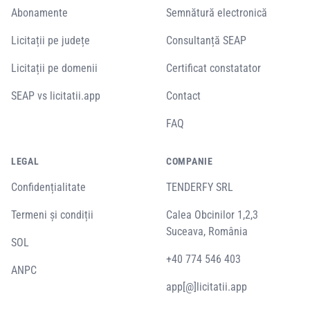
Abonamente
Semnătură electronică
Licitații pe județe
Consultanță SEAP
Licitații pe domenii
Certificat constatator
SEAP vs licitatii.app
Contact
FAQ
LEGAL
COMPANIE
Confidențialitate
TENDERFY SRL
Termeni și condiții
Calea Obcinilor 1,2,3
Suceava, România
SOL
+40 774 546 403
ANPC
app[@]licitatii.app