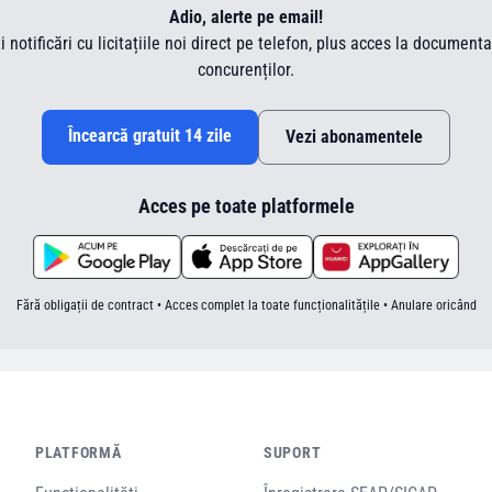
Adio, alerte pe email!
ti notificări cu licitațiile noi direct pe telefon, plus acces la document
concurenților.
Încearcă gratuit 14 zile
Vezi abonamentele
Acces pe toate platformele
Fără obligații de contract • Acces complet la toate funcționalitățile • Anulare oricând
PLATFORMĂ
SUPORT