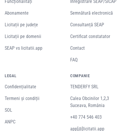
Funcționalități
Înregistrare SEAP/SICAP
Abonamente
Semnătură electronică
Licitații pe județe
Consultanță SEAP
Licitații pe domenii
Certificat constatator
SEAP vs licitatii.app
Contact
FAQ
LEGAL
COMPANIE
Confidențialitate
TENDERFY SRL
Termeni și condiții
Calea Obcinilor 1,2,3
Suceava, România
SOL
+40 774 546 403
ANPC
app[@]licitatii.app