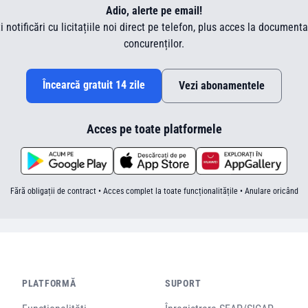
Adio, alerte pe email!
ti notificări cu licitațiile noi direct pe telefon, plus acces la document
concurenților.
Încearcă gratuit 14 zile
Vezi abonamentele
Acces pe toate platformele
Fără obligații de contract • Acces complet la toate funcționalitățile • Anulare oricând
PLATFORMĂ
SUPORT