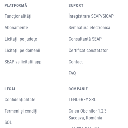
PLATFORMĂ
SUPORT
Funcționalități
Înregistrare SEAP/SICAP
Abonamente
Semnătură electronică
Licitații pe județe
Consultanță SEAP
Licitații pe domenii
Certificat constatator
SEAP vs licitatii.app
Contact
FAQ
LEGAL
COMPANIE
Confidențialitate
TENDERFY SRL
Termeni și condiții
Calea Obcinilor 1,2,3
Suceava, România
SOL