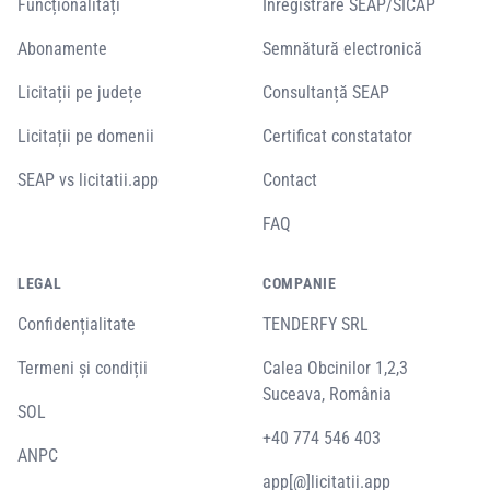
Funcționalități
Înregistrare SEAP/SICAP
Abonamente
Semnătură electronică
Licitații pe județe
Consultanță SEAP
Licitații pe domenii
Certificat constatator
SEAP vs licitatii.app
Contact
FAQ
LEGAL
COMPANIE
Confidențialitate
TENDERFY SRL
Termeni și condiții
Calea Obcinilor 1,2,3
Suceava, România
SOL
+40 774 546 403
ANPC
app[@]licitatii.app