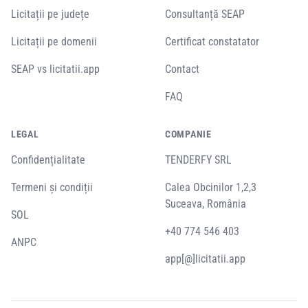
Licitații pe județe
Consultanță SEAP
Licitații pe domenii
Certificat constatator
SEAP vs licitatii.app
Contact
FAQ
LEGAL
COMPANIE
Confidențialitate
TENDERFY SRL
Termeni și condiții
Calea Obcinilor 1,2,3
Suceava, România
SOL
+40 774 546 403
ANPC
app[@]licitatii.app