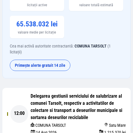
licitații active
valoare totală estimată
65.538.032 lei
valoare medie per licitație
Cea mai activă autoritate contractantă:
COMUNA TARSOLT
(
1
licitații)
Primește alerte gratuit 14 zile
Delegarea gestiunii serviciului de salubrizare al
comunei Tarsolt, respectiv a activitatilor de
colectare si transport a deseurilor municipale si
12:00
sortarea deseurilor reciclabile
COMUNA TARSOLT
Satu Mare
14 Aug 2026
1.215.370 lei