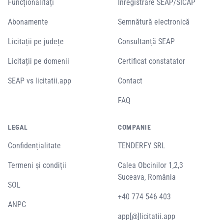
Funcționalități
Înregistrare SEAP/SICAP
Abonamente
Semnătură electronică
Licitații pe județe
Consultanță SEAP
Licitații pe domenii
Certificat constatator
SEAP vs licitatii.app
Contact
FAQ
LEGAL
COMPANIE
Confidențialitate
TENDERFY SRL
Termeni și condiții
Calea Obcinilor 1,2,3
Suceava, România
SOL
+40 774 546 403
ANPC
app[@]licitatii.app