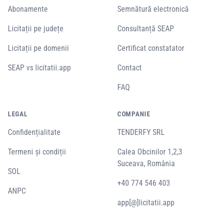
Abonamente
Semnătură electronică
Licitații pe județe
Consultanță SEAP
Licitații pe domenii
Certificat constatator
SEAP vs licitatii.app
Contact
FAQ
LEGAL
COMPANIE
Confidențialitate
TENDERFY SRL
Termeni și condiții
Calea Obcinilor 1,2,3
Suceava, România
SOL
+40 774 546 403
ANPC
app[@]licitatii.app