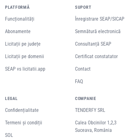
PLATFORMĂ
SUPORT
Funcționalități
Înregistrare SEAP/SICAP
Abonamente
Semnătură electronică
Licitații pe județe
Consultanță SEAP
Licitații pe domenii
Certificat constatator
SEAP vs licitatii.app
Contact
FAQ
LEGAL
COMPANIE
Confidențialitate
TENDERFY SRL
Termeni și condiții
Calea Obcinilor 1,2,3
Suceava, România
SOL