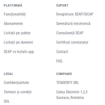
PLATFORMĂ
SUPORT
Funcționalități
Înregistrare SEAP/SICAP
Abonamente
Semnătură electronică
Licitații pe județe
Consultanță SEAP
Licitații pe domenii
Certificat constatator
SEAP vs licitatii.app
Contact
FAQ
LEGAL
COMPANIE
Confidențialitate
TENDERFY SRL
Termeni și condiții
Calea Obcinilor 1,2,3
Suceava, România
SOL