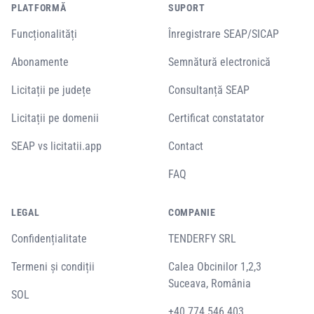
PLATFORMĂ
SUPORT
Funcționalități
Înregistrare SEAP/SICAP
Abonamente
Semnătură electronică
Licitații pe județe
Consultanță SEAP
Licitații pe domenii
Certificat constatator
SEAP vs licitatii.app
Contact
FAQ
LEGAL
COMPANIE
Confidențialitate
TENDERFY SRL
Termeni și condiții
Calea Obcinilor 1,2,3
Suceava, România
SOL
+40 774 546 403