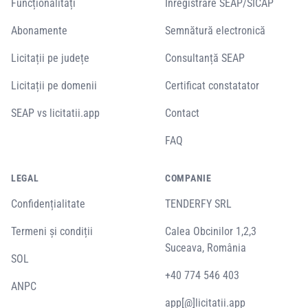
Funcționalități
Înregistrare SEAP/SICAP
Abonamente
Semnătură electronică
Licitații pe județe
Consultanță SEAP
Licitații pe domenii
Certificat constatator
SEAP vs licitatii.app
Contact
FAQ
LEGAL
COMPANIE
Confidențialitate
TENDERFY SRL
Termeni și condiții
Calea Obcinilor 1,2,3
Suceava, România
SOL
+40 774 546 403
ANPC
app[@]licitatii.app