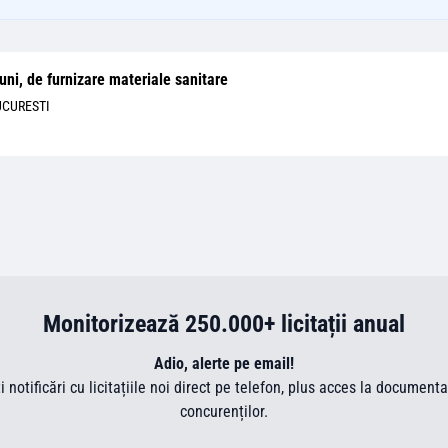
uni, de furnizare materiale sanitare
UCURESTI
Monitorizează 250.000+ licitații anual
Adio, alerte pe email!
ti notificări cu licitațiile noi direct pe telefon, plus acces la document
concurenților.