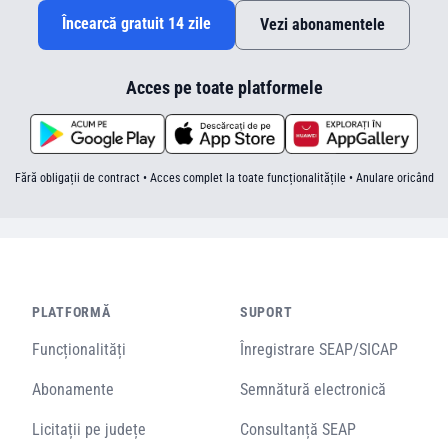
Încearcă gratuit 14 zile
Vezi abonamentele
Acces pe toate platformele
Fără obligații de contract • Acces complet la toate funcționalitățile • Anulare oricând
PLATFORMĂ
SUPORT
Funcționalități
Înregistrare SEAP/SICAP
Abonamente
Semnătură electronică
Licitații pe județe
Consultanță SEAP