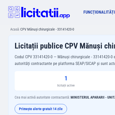
FUNCȚIONALITĂȚI
Acasă
/
CPV Mănuşi chirurgicale - 33141420-0
Licitații publice CPV Mănuşi ch
Codul CPV 33141420-0 — Mănuşi chirurgicale - 33141420-0 este
autorități contractante pe platforma SEAP/SICAP și sunt actual
1
licitații active
Cea mai activă autoritate contractantă:
MINISTERUL APARARII - UNI
Primește alerte gratuit 14 zile