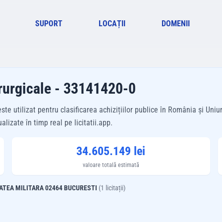
SUPORT
LOCAȚII
DOMENII
irurgicale - 33141420-0
 utilizat pentru clasificarea achizițiilor publice în România și Uniu
izate în timp real pe licitatii.app.
34.605.149 lei
valoare totală estimată
TATEA MILITARA 02464 BUCURESTI
(
1
licitații)