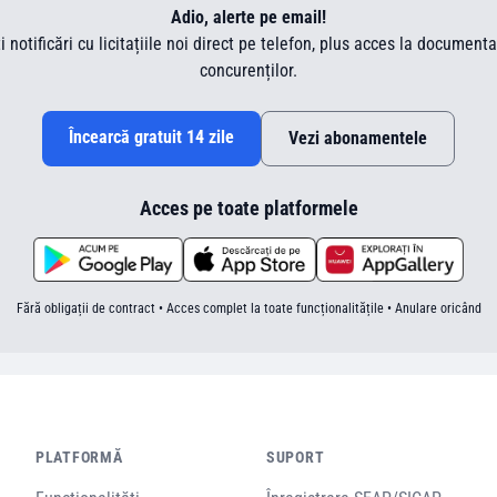
Adio, alerte pe email!
ti notificări cu licitațiile noi direct pe telefon, plus acces la document
concurenților.
Încearcă gratuit 14 zile
Vezi abonamentele
Acces pe toate platformele
Fără obligații de contract • Acces complet la toate funcționalitățile • Anulare oricând
PLATFORMĂ
SUPORT