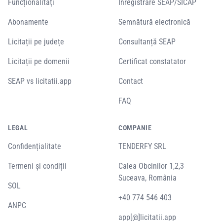
Funcționalități
Înregistrare SEAP/SICAP
Abonamente
Semnătură electronică
Licitații pe județe
Consultanță SEAP
Licitații pe domenii
Certificat constatator
SEAP vs licitatii.app
Contact
FAQ
LEGAL
COMPANIE
Confidențialitate
TENDERFY SRL
Termeni și condiții
Calea Obcinilor 1,2,3
Suceava, România
SOL
+40 774 546 403
ANPC
app[@]licitatii.app