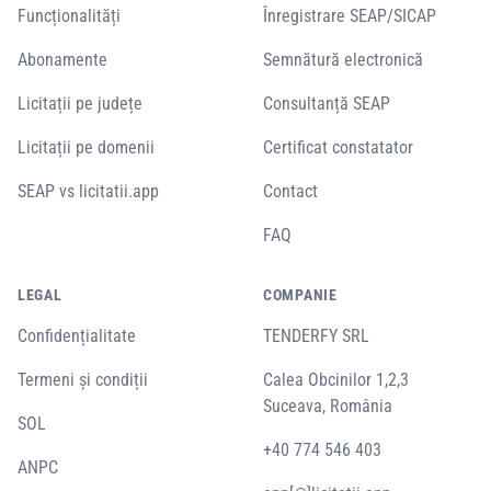
Funcționalități
Înregistrare SEAP/SICAP
Abonamente
Semnătură electronică
Licitații pe județe
Consultanță SEAP
Licitații pe domenii
Certificat constatator
SEAP vs licitatii.app
Contact
FAQ
LEGAL
COMPANIE
Confidențialitate
TENDERFY SRL
Termeni și condiții
Calea Obcinilor 1,2,3
Suceava, România
SOL
+40 774 546 403
ANPC