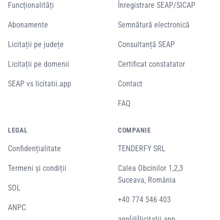
Funcționalități
Înregistrare SEAP/SICAP
Abonamente
Semnătură electronică
Licitații pe județe
Consultanță SEAP
Licitații pe domenii
Certificat constatator
SEAP vs licitatii.app
Contact
FAQ
LEGAL
COMPANIE
Confidențialitate
TENDERFY SRL
Termeni și condiții
Calea Obcinilor 1,2,3
Suceava, România
SOL
+40 774 546 403
ANPC
app[@]licitatii.app