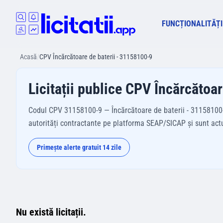
FUNCȚIONALITĂȚI
Acasă
/
CPV Încărcătoare de baterii - 31158100-9
Licitații publice CPV Încărcătoa
Codul CPV 31158100-9 — Încărcătoare de baterii - 31158100-9 
autorități contractante pe platforma SEAP/SICAP și sunt actual
Primește alerte gratuit 14 zile
Nu există licitații.