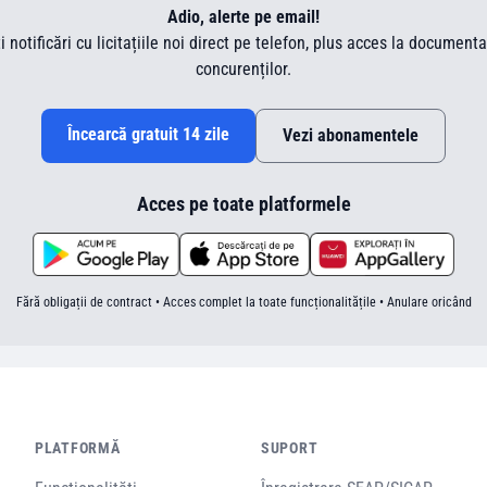
Adio, alerte pe email!
ti notificări cu licitațiile noi direct pe telefon, plus acces la document
concurenților.
Încearcă gratuit 14 zile
Vezi abonamentele
Acces pe toate platformele
Fără obligații de contract • Acces complet la toate funcționalitățile • Anulare oricând
PLATFORMĂ
SUPORT