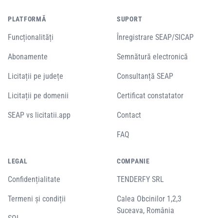
PLATFORMĂ
SUPORT
Funcționalități
Înregistrare SEAP/SICAP
Abonamente
Semnătură electronică
Licitații pe județe
Consultanță SEAP
Licitații pe domenii
Certificat constatator
SEAP vs licitatii.app
Contact
FAQ
LEGAL
COMPANIE
Confidențialitate
TENDERFY SRL
Termeni și condiții
Calea Obcinilor 1,2,3
Suceava, România