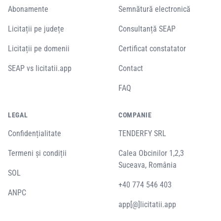
Abonamente
Semnătură electronică
Licitații pe județe
Consultanță SEAP
Licitații pe domenii
Certificat constatator
SEAP vs licitatii.app
Contact
FAQ
LEGAL
COMPANIE
Confidențialitate
TENDERFY SRL
Termeni și condiții
Calea Obcinilor 1,2,3
Suceava, România
SOL
+40 774 546 403
ANPC
app[@]licitatii.app