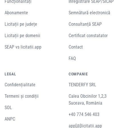
Funcționalități
Înregistrare SEAP/SICAP
Abonamente
Semnătură electronică
Licitații pe județe
Consultanță SEAP
Licitații pe domenii
Certificat constatator
SEAP vs licitatii.app
Contact
FAQ
LEGAL
COMPANIE
Confidențialitate
TENDERFY SRL
Termeni și condiții
Calea Obcinilor 1,2,3
Suceava, România
SOL
+40 774 546 403
ANPC
app[@]licitatii.app