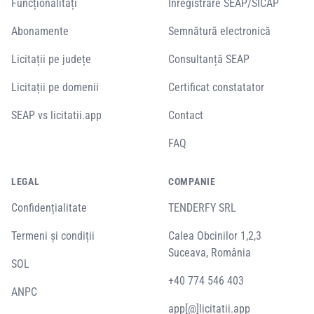
Funcționalități
Înregistrare SEAP/SICAP
Abonamente
Semnătură electronică
Licitații pe județe
Consultanță SEAP
Licitații pe domenii
Certificat constatator
SEAP vs licitatii.app
Contact
FAQ
LEGAL
COMPANIE
Confidențialitate
TENDERFY SRL
Termeni și condiții
Calea Obcinilor 1,2,3
Suceava, România
SOL
+40 774 546 403
ANPC
app[@]licitatii.app