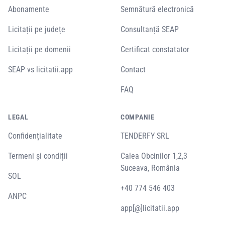
Abonamente
Semnătură electronică
Licitații pe județe
Consultanță SEAP
Licitații pe domenii
Certificat constatator
SEAP vs licitatii.app
Contact
FAQ
LEGAL
COMPANIE
Confidențialitate
TENDERFY SRL
Termeni și condiții
Calea Obcinilor 1,2,3
Suceava, România
SOL
+40 774 546 403
ANPC
app[@]licitatii.app