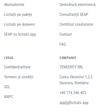
Abonamente
Semnătură electronică
Licitații pe județe
Consultanță SEAP
Licitații pe domenii
Certificat constatator
SEAP vs licitatii.app
Contact
FAQ
LEGAL
COMPANIE
Confidențialitate
TENDERFY SRL
Termeni și condiții
Calea Obcinilor 1,2,3
Suceava, România
SOL
+40 774 546 403
ANPC
app[@]licitatii.app