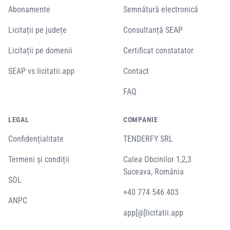
Abonamente
Semnătură electronică
Licitații pe județe
Consultanță SEAP
Licitații pe domenii
Certificat constatator
SEAP vs licitatii.app
Contact
FAQ
LEGAL
COMPANIE
Confidențialitate
TENDERFY SRL
Termeni și condiții
Calea Obcinilor 1,2,3
Suceava, România
SOL
+40 774 546 403
ANPC
app[@]licitatii.app