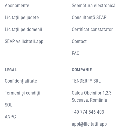
Abonamente
Semnătură electronică
Licitații pe județe
Consultanță SEAP
Licitații pe domenii
Certificat constatator
SEAP vs licitatii.app
Contact
FAQ
LEGAL
COMPANIE
Confidențialitate
TENDERFY SRL
Termeni și condiții
Calea Obcinilor 1,2,3
Suceava, România
SOL
+40 774 546 403
ANPC
app[@]licitatii.app