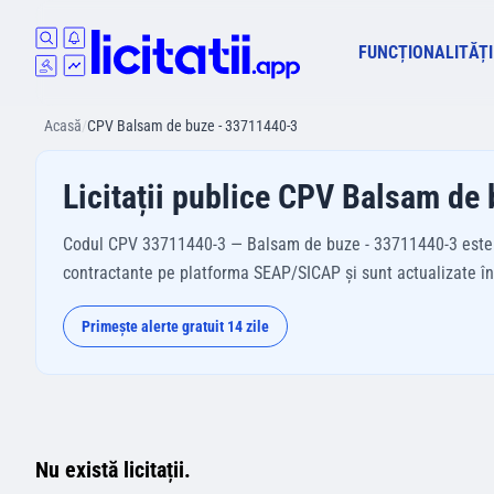
FUNCȚIONALITĂȚI
Acasă
/
CPV Balsam de buze - 33711440-3
Licitații publice CPV Balsam de
Codul CPV 33711440-3 — Balsam de buze - 33711440-3 este util
contractante pe platforma SEAP/SICAP și sunt actualizate în t
Primește alerte gratuit 14 zile
Nu există licitații.