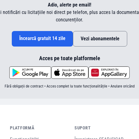
Adio, alerte pe email!
ti notificări cu licitațiile noi direct pe telefon, plus acces la document
concurenților.
Încearcă gratuit 14 zile
Vezi abonamentele
Acces pe toate platformele
Fără obligații de contract • Acces complet la toate funcționalitățile • Anulare oricând
PLATFORMĂ
SUPORT