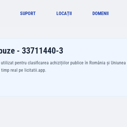
SUPORT
LOCAȚII
DOMENII
 buze - 33711440-3
izat pentru clasificarea achizițiilor publice în România și Uniunea E
imp real pe licitatii.app.