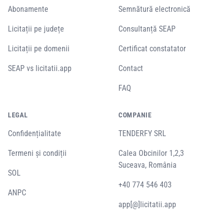
Abonamente
Semnătură electronică
Licitații pe județe
Consultanță SEAP
Licitații pe domenii
Certificat constatator
SEAP vs licitatii.app
Contact
FAQ
LEGAL
COMPANIE
Confidențialitate
TENDERFY SRL
Termeni și condiții
Calea Obcinilor 1,2,3
Suceava, România
SOL
+40 774 546 403
ANPC
app[@]licitatii.app