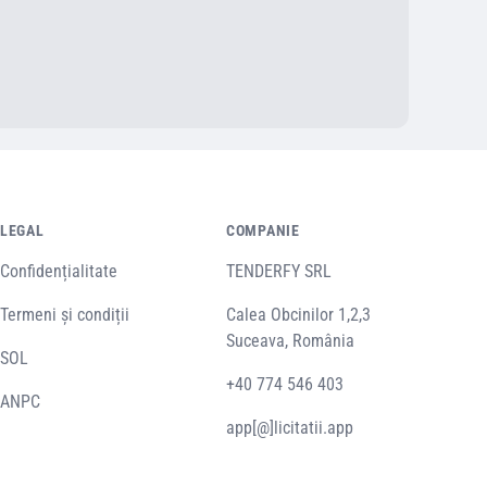
LEGAL
COMPANIE
Confidențialitate
TENDERFY SRL
Termeni și condiții
Calea Obcinilor 1,2,3
Suceava, România
SOL
+40 774 546 403
ANPC
app[@]licitatii.app