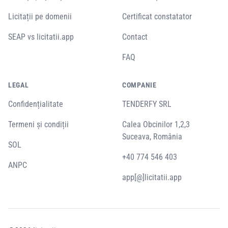
Licitații pe domenii
Certificat constatator
SEAP vs licitatii.app
Contact
FAQ
LEGAL
COMPANIE
Confidențialitate
TENDERFY SRL
Termeni și condiții
Calea Obcinilor 1,2,3
Suceava, România
SOL
+40 774 546 403
ANPC
app[@]licitatii.app