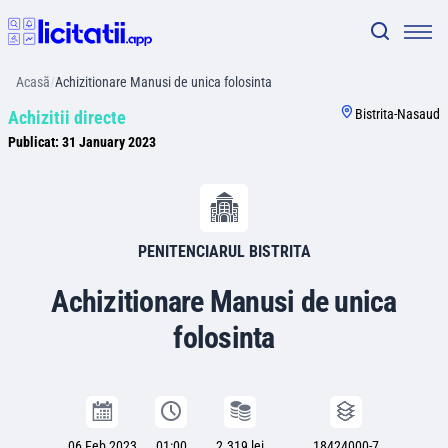
Acasă
/
Achizitionare Manusi de unica folosinta
Bistrita-Nasaud
Achizitii directe
Publicat:
31 January 2023
PENITENCIARUL BISTRITA
Achizitionare Manusi de unica
folosinta
06 Feb 2023
01:00
2.319 lei
18424000-7