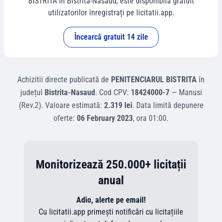
BISTRITA
în
Bistrita-Nasaud
, este disponibilă gratuit
utilizatorilor înregistrați pe licitatii.app.
Încearcă gratuit 14 zile
Achizitii directe
publicată de
PENITENCIARUL BISTRITA
în
județul
Bistrita-Nasaud
.
Cod CPV:
18424000-7
—
Manusi
(Rev.2)
.
Valoare estimată:
2.319 lei
.
Data limită depunere
oferte:
06 February 2023
, ora
01:00
.
Monitorizează 250.000+ licitații
anual
Adio, alerte pe email!
Cu licitatii.app primești notificări cu licitațiile