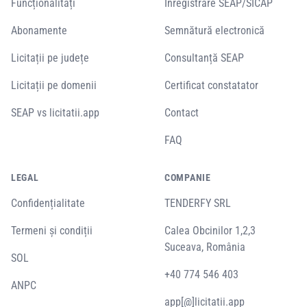
Funcționalități
Înregistrare SEAP/SICAP
Abonamente
Semnătură electronică
Licitații pe județe
Consultanță SEAP
Licitații pe domenii
Certificat constatator
SEAP vs licitatii.app
Contact
FAQ
LEGAL
COMPANIE
Confidențialitate
TENDERFY SRL
Termeni și condiții
Calea Obcinilor 1,2,3
Suceava, România
SOL
+40 774 546 403
ANPC
app[@]licitatii.app